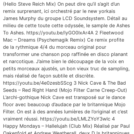
(Hello Steve Reich Mix) On peut dire qu’il s’agit d’un
remix surprenant, ici orchestré par le new yorkais
James Murphy du groupe LCD Soundsystem. Détail au
milieu de cette toute cette odyssée, le sample de Ashes
To Ashes. https://youtu.be/lyGO0IxAr4A 2 Fleetwood
Mac – Dreams (Psychemagik Remix) Ce remix profite
de la rythmique 4/4 du morceau original pour
transformer une chanson pop raffinée en disco planant
et narcotique. J’aime bien le découpage de la voix en
petits morceaux ajustés, un bon vieux truc de sampling,
mais réalisé de façon subtile et discrète.
https://youtu.be/4e0zesbSScg 3 Nick Cave & The Bad
Seeds – Red Right Hand (Mojo Filter Carne Creep-Out)
L’archi-gothique Nick Cave est transposé sur le dance
floor avec beaucoup d’audace par le britannique Mojo
Filter. On est à des années lumières de l’original et c’est
vraiment réussi. https://youtu.be/LMLZYoY3wIc 4
Happy Mondays – Hallelujah (Club Mix) Réalisé par Paul
Oakenfold et Andrew Weatherall, deux DJs britanniques