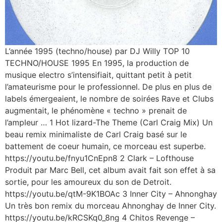
L’année 1995 (techno/house) par DJ Willy TOP 10
TECHNO/HOUSE 1995 En 1995, la production de
musique electro s’intensifiait, quittant petit à petit
l’amateurisme pour le professionnel. De plus en plus de
labels émergeaient, le nombre de soirées Rave et Clubs
augmentait, le phénomène « techno » prenait de
l’ampleur … 1 Hot lizard-The Theme (Carl Craig Mix) Un
beau remix minimaliste de Carl Craig basé sur le
battement de coeur humain, ce morceau est superbe.
https://youtu.be/fnyu1CnEpn8 2 Clark ‎– Lofthouse
Produit par Marc Bell, cet album avait fait son effet à sa
sortie, pour les amoureux du son de Detroit.
https://youtu.be/qtM-9K1BOAc 3 Inner City ‎– Ahnonghay
Un très bon remix du morceau Ahnonghay de Inner City.
https://youtu.be/kRCSKq0_8ng 4 Chitos Revenge ‎–