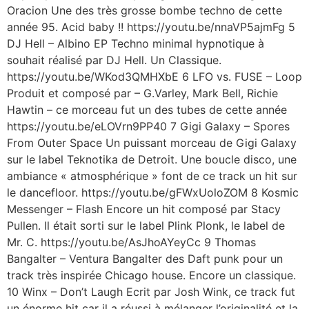
Oracion Une des très grosse bombe techno de cette
année 95. Acid baby !! https://youtu.be/nnaVP5ajmFg 5
DJ Hell ‎– Albino EP Techno minimal hypnotique à
souhait réalisé par DJ Hell. Un Classique.
https://youtu.be/WKod3QMHXbE 6 LFO vs. FUSE ‎– Loop
Produit et composé par – G.Varley, Mark Bell, Richie
Hawtin – ce morceau fut un des tubes de cette année
https://youtu.be/eLOVrn9PP40 7 Gigi Galaxy – Spores
From Outer Space Un puissant morceau de Gigi Galaxy
sur le label Teknotika de Detroit. Une boucle disco, une
ambiance « atmosphérique » font de ce track un hit sur
le dancefloor. https://youtu.be/gFWxUoloZOM 8 Kosmic
Messenger ‎– Flash Encore un hit composé par Stacy
Pullen. Il était sorti sur le label Plink Plonk, le label de
Mr. C. https://youtu.be/AsJhoAYeyCc 9 Thomas
Bangalter – Ventura Bangalter des Daft punk pour un
track très inspirée Chicago house. Encore un classique.
10 Winx ‎– Don’t Laugh Ecrit par Josh Wink, ce track fut
un énorme hit car il a réussi à mélanger l’originalité et la