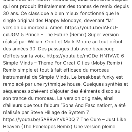
qui ont produit littéralement des tonnes de remix depuis
30 ans. Ce classique a bien mieux fonctionné que le
single original des Happy Mondays, devenant “la”
version du morceau. Amen. https://youtu.be/IAEcU-
cxUGM 5 Prince – The Future (Remix) Super version
réalisé par William Orbit et Mark Moore au tout début
des années 90. Des passages dub avec beaucoup
d’effets sur la voix. https://youtu.be/mGDe-HNTvW0 6
Simple Minds – Theme For Great Cities (Moby Remix)
Remix simple et tout à fait efficace du morceau
instrumental de Simple Minds. Le breakbeat funky est
remplacé par une rythmique house. Quelques synthés et
séquences achèvent d’ajouter des éléments disco au
son trance du morceau. La version originale, ainsi
d’ailleurs que tout l’album “Sons And Fascination”, a été
réalisée par Steve Hillage de System 7.
https://youtu.be/5A88wYVkP0Q 7 The Cure – Just Like
Heaven (The Penelopes Remix) Une version pleine