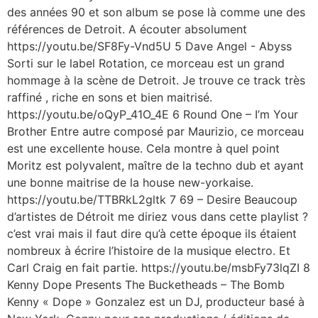
des années 90 et son album se pose là comme une des
références de Detroit. A écouter absolument
https://youtu.be/SF8Fy-Vnd5U 5 Dave Angel ‎- Abyss
Sorti sur le label Rotation, ce morceau est un grand
hommage à la scène de Detroit. Je trouve ce track très
raffiné , riche en sons et bien maitrisé.
https://youtu.be/oQyP_41O_4E 6 Round One ‎– I’m Your
Brother Entre autre composé par Maurizio, ce morceau
est une excellente house. Cela montre à quel point
Moritz est polyvalent, maître de la techno dub et ayant
une bonne maitrise de la house new-yorkaise.
https://youtu.be/TTBRkL2gltk 7 69 ‎– Desire Beaucoup
d’artistes de Détroit me diriez vous dans cette playlist ?
c’est vrai mais il faut dire qu’à cette époque ils étaient
nombreux à écrire l’histoire de la musique electro. Et
Carl Craig en fait partie. https://youtu.be/msbFy73lqZI 8
Kenny Dope Presents The Bucketheads ‎– The Bomb
Kenny « Dope » Gonzalez est un DJ, producteur basé à