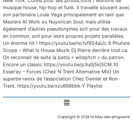
New York. Connu pour ses productions / éditions de
musique house, hip-hop et funk. Il travaille souvent avec
son partenaire Louie Vega principalement en tant que
Masters At Work ou Nuyorican Soul, mais utilise
également d’autres pseudonymes soit pour des travaux
en commun, soit pour leurs propres projets parallèles.
Un énorme hit ! https://youtu.be/no1vf854aUc 9 Phuture
Scope ‎– What Is House Muzik Dj Pierre derrière tout ca.
On reconnait de suite la patte « wildpitch » du patron.
Encore un classic https://youtu.be/p3u0j5kjSCM 10
Esser’ay – Forces (Chez N Trent Alternative Mix) Un
superbe remix de l’association Chez Damier et Ron
Trent. https://youtu.be/xzu668bbk-Y Playlist
Copyright © 2026 la tribu des pingouins